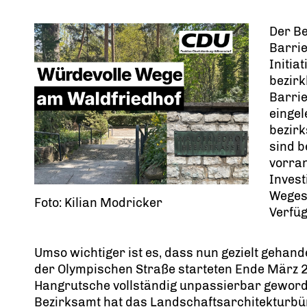
Der Be
Barrie
Initia
bezirk
Barri
eingele
bezirk
sind b
vorran
Invest
Wegesa
Foto: Kilian Modricker
Verfü
Umso wichtiger ist es, dass nun gezielt gehan
der Olympischen Straße starteten Ende März 
Hangrutsche vollständig unpassierbar geworde
Bezirksamt hat das Landschaftsarchitekturbü