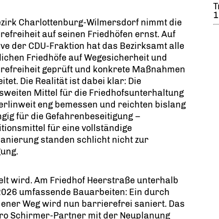
T
1
zirk Charlottenburg-Wilmersdorf nimmt die
refreiheit auf seinen Friedhöfen ernst. Auf
tive der CDU-Fraktion hat das Bezirksamt alle
lichen Friedhöfe auf Wegesicherheit und
erefreiheit geprüft und konkrete Maßnahmen
itet. Die Realität ist dabei klar: Die
sweiten Mittel für die Friedhofsunterhaltung
erlinweit eng bemessen und reichten bislang
gig für die Gefahrenbeseitigung –
itionsmittel für eine vollständige
nierung standen schlicht nicht zur
gung.
delt wird. Am Friedhof Heerstraße unterhalb
2026 umfassende Bauarbeiten: Ein durch
ner Weg wird nun barrierefrei saniert. Das
ro Schirmer-Partner mit der Neuplanung