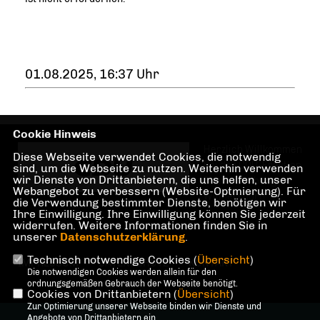
01.08.2025, 16:37 Uhr
Cookie Hinweis
Herzlich Willkommen
Diese Webseite verwendet Cookies, die notwendig
bei der CDU-Fraktion
sind, um die Webseite zu nutzen. Weiterhin verwenden
wir Dienste von Drittanbietern, die uns helfen, unser
Charlottenburg-
Webangebot zu verbessern (Website-Optmierung). Für
Wilmersdorf!
die Verwendung bestimmter Dienste, benötigen wir
Ihre Einwilligung. Ihre Einwilligung können Sie jederzeit
widerrufen. Weitere Informationen finden Sie in
unserer
Datenschutzerklärung
.
Technisch notwendige Cookies (
Übersicht
)
IMPRESSUM
DATENSCHUTZ
KONTAKT
Die notwendigen Cookies werden allein für den
ordnungsgemäßen Gebrauch der Webseite benötigt.
Cookies von Drittanbietern (
Übersicht
)
Zur Optimierung unserer Webseite binden wir Dienste und
@2026 CDU-Fraktion
Angebote von Drittanbietern ein.