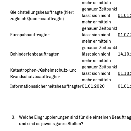
mehr ermitteln
genauer Zeitpunkt
Gleichstellungsbeauftragte (hier:
lässt sich nicht
01.01
zugleich Queerbeauftragte)
mehr ermitteln
genauer Zeitpunkt
Europabeauftragter
lässt sich nicht
01.07
mehr ermitteln
genauer Zeitpunkt
Behindertenbeauftragter
lässt sich nicht
14.10
mehr ermitteln
genauer Zeitpunkt
Katastrophen-/Geheimschutz- und
lässt sich nicht
01.10
Brandschutzbeauftragter
mehr ermitteln
Informationssicherheitsbeauftragter
01.01.2020
01.01
Welche Eingruppierungen sind für die einzelnen Beauftra
und sind es jeweils ganze Stellen?