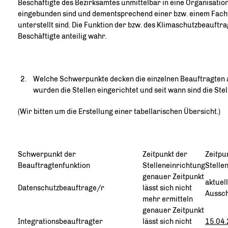
Beschäftigte des Bezirksamtes unmittelbar in eine Organisatio
eingebunden sind und dementsprechend einer bzw. einem Fach
unterstellt sind. Die Funktion der bzw. des Klimaschutzbeauft
Beschäftigte anteilig wahr.
Welche Schwerpunkte decken die einzelnen Beauftragten a
wurden die Stellen eingerichtet und seit wann sind die Stel
(Wir bitten um die Erstellung einer tabellarischen Übersicht.)
Schwerpunkt der
Zeitpunkt der
Zeitpu
Beauftragtenfunktion
Stelleneinrichtung
Stelle
genauer Zeitpunkt
aktuell
Datenschutzbeauftrage/r
lässt sich nicht
Aussc
mehr ermitteln
genauer Zeitpunkt
Integrationsbeauftragter
lässt sich nicht
15.04