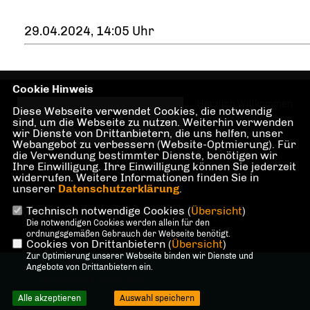
29.04.2024, 14:05 Uhr
Cookie Hinweis
Herzlich Willkommen
Diese Webseite verwendet Cookies, die notwendig
bei der CDU-Fraktion
sind, um die Webseite zu nutzen. Weiterhin verwenden
wir Dienste von Drittanbietern, die uns helfen, unser
Charlottenburg-
Webangebot zu verbessern (Website-Optmierung). Für
Wilmersdorf!
die Verwendung bestimmter Dienste, benötigen wir
Ihre Einwilligung. Ihre Einwilligung können Sie jederzeit
widerrufen. Weitere Informationen finden Sie in
unserer
Datenschutzerklärung
.
Technisch notwendige Cookies (
Übersicht
)
IMPRESSUM
DATENSCHUTZ
KONTAKT
Die notwendigen Cookies werden allein für den
ordnungsgemäßen Gebrauch der Webseite benötigt.
Cookies von Drittanbietern (
Übersicht
)
Zur Optimierung unserer Webseite binden wir Dienste und
@2026 CDU-Fraktion
Angebote von Drittanbietern ein.
Charlottenburg-Wilmersdorf
Alle Rechte vorbehalten.
Alle akzeptieren
Auswahl speichern